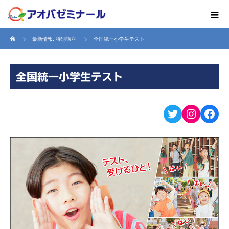
ホーム
最新情報
,
特別講座
全国統一小学生テスト
全国統一小学生テスト
Twitter
Instagr
Fac