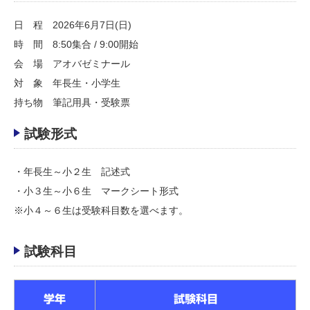
日 程 2026年6月7日(日)
時 間 8:50集合 / 9:00開始
会 場 アオバゼミナール
対 象 年長生・小学生
持ち物 筆記用具・受験票
試験形式
・年長生～小２生 記述式
・小３生～小６生 マークシート形式
※小４～６生は受験科目数を選べます。
試験科目
学年
試験科目